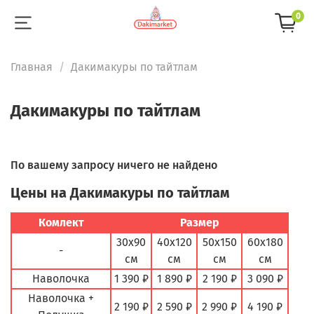
0
Главная
Дакимакуры по тайтлам
Дакимакуры по тайтлам
По вашему запросу ничего не найдено
Цены на Дакимакуры по тайтлам
Комлект
Размер
30х90
40х120
50х150
60х180
-
см
см
см
см
Наволочка
1 390 ₽
1 890 ₽
2 190 ₽
3 090 ₽
Наволочка +
2 190 ₽
2 590 ₽
2 990 ₽
4 190 ₽