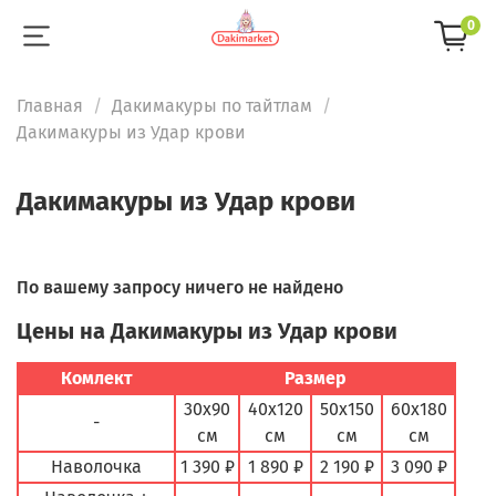
0
Главная
Дакимакуры по тайтлам
Дакимакуры из Удар крови
Дакимакуры из Удар крови
По вашему запросу ничего не найдено
Цены на Дакимакуры из Удар крови
Комлект
Размер
30х90
40х120
50х150
60х180
-
см
см
см
см
Наволочка
1 390 ₽
1 890 ₽
2 190 ₽
3 090 ₽