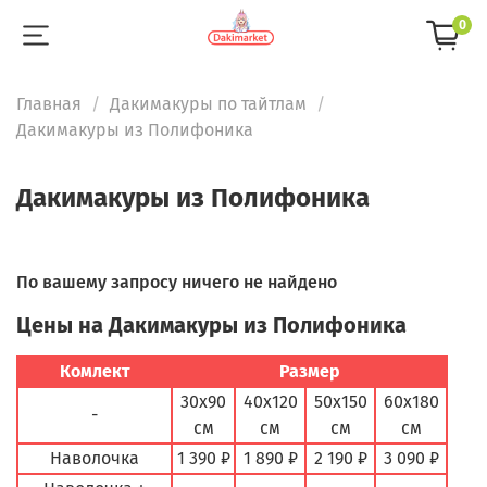
0
Главная
Дакимакуры по тайтлам
Дакимакуры из Полифоника
Дакимакуры из Полифоника
По вашему запросу ничего не найдено
Цены на Дакимакуры из Полифоника
Комлект
Размер
30х90
40х120
50х150
60х180
-
см
см
см
см
Наволочка
1 390 ₽
1 890 ₽
2 190 ₽
3 090 ₽