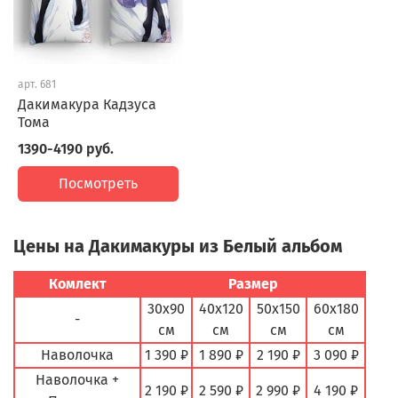
арт.
681
Дакимакура Кадзуса
Тома
1390-4190 руб.
Посмотреть
Цены на Дакимакуры из Белый альбом
Комлект
Размер
30х90
40х120
50х150
60х180
-
см
см
см
см
Наволочка
1 390 ₽
1 890 ₽
2 190 ₽
3 090 ₽
Наволочка +
2 190 ₽
2 590 ₽
2 990 ₽
4 190 ₽