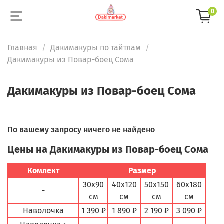
0
Главная
Дакимакуры по тайтлам
Дакимакуры из Повар-боец Сома
Дакимакуры из Повар-боец Сома
По вашему запросу ничего не найдено
Цены на Дакимакуры из Повар-боец Сома
Комлект
Размер
30х90
40х120
50х150
60х180
-
см
см
см
см
Наволочка
1 390 ₽
1 890 ₽
2 190 ₽
3 090 ₽