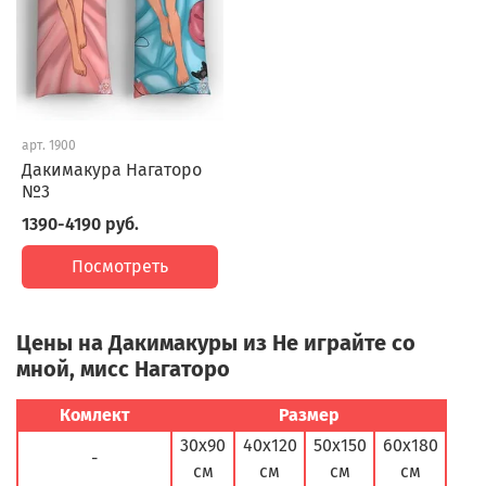
арт.
1900
Дакимакура Нагаторо
№3
1390-4190 руб.
Посмотреть
Цены на Дакимакуры из Не играйте со
мной, мисс Нагаторо
Комлект
Размер
30х90
40х120
50х150
60х180
-
см
см
см
см