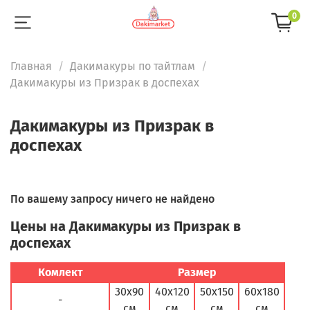
0
Главная
Дакимакуры по тайтлам
Дакимакуры из Призрак в доспехах
Дакимакуры из Призрак в
доспехах
По вашему запросу ничего не найдено
Цены на Дакимакуры из Призрак в
доспехах
Комлект
Размер
30х90
40х120
50х150
60х180
-
см
см
см
см