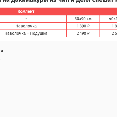
Комлект
-
30х90 см
40х
Наволочка
1 390 ₽
1 
Наволочка + Подушка
2 190 ₽
2 
ти
е