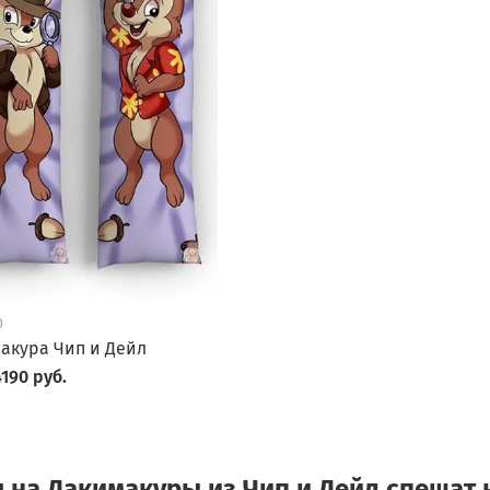
0
акура Чип и Дейл
190 руб.
 на Дакимакуры из Чип и Дейл спешат