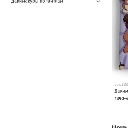
Дакимакуры по тайтлам
арт.
355
Даким
1390-4
Цены