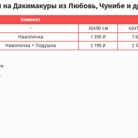
 на Дакимакуры из Любовь, Чунибе и 
Комлект
-
30х90 см
40х
Наволочка
1 390 ₽
1 
Наволочка + Подушка
2 190 ₽
2 
ти
е