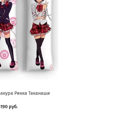
0
акура Рикка Таканаши
190 руб.