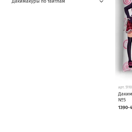
Дакимакуры по тайтлам
арт.
511
Даким
№5
1390-4