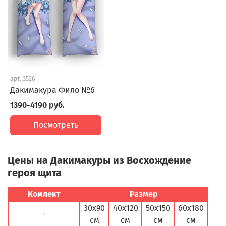
арт.
3526
Дакимакура Фило №6
1390-4190 руб.
Посмотреть
Цены на Дакимакуры из Восхождение
героя щита
Комлект
Размер
30х90
40х120
50х150
60х180
-
см
см
см
см