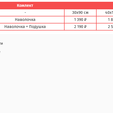
Комлект
-
30х90 см
40х
Наволочка
1 390 ₽
1 
Наволочка + Подушка
2 190 ₽
2 
ти
е