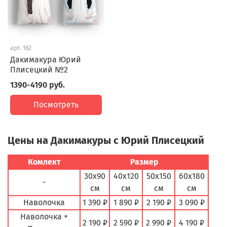
арт.
162
Дакимакура Юрий
Плисецкий №2
1390-4190 руб.
Посмотреть
Цены на Дакимакуры с Юрий Плисецкий
Комлект
Размер
30х90
40х120
50х150
60х180
-
см
см
см
см
Наволочка
1 390 ₽
1 890 ₽
2 190 ₽
3 090 ₽
Наволочка +
2 190 ₽
2 590 ₽
2 990 ₽
4 190 ₽