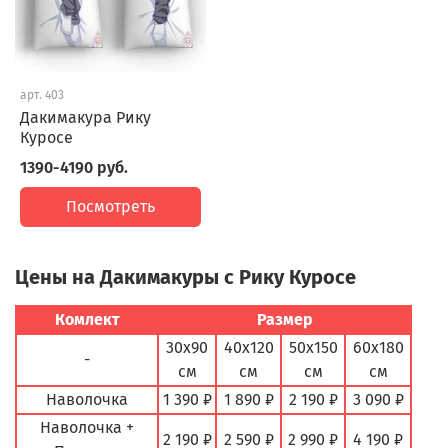
арт.
403
Дакимакура Рику
Куросе
1390-4190 руб.
Посмотреть
Цены на Дакимакуры с Рику Куросе
Комлект
Размер
30х90
40х120
50х150
60х180
-
см
см
см
см
Наволочка
1 390 ₽
1 890 ₽
2 190 ₽
3 090 ₽
Наволочка +
2 190 ₽
2 590 ₽
2 990 ₽
4 190 ₽