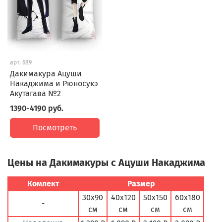
арт.
689
Дакимакура Ацуши
Накаджима и Рюносукэ
Акутагава №2
1390-4190 руб.
Посмотреть
Цены на Дакимакуры с Ацуши Накаджима
Комлект
Размер
30х90
40х120
50х150
60х180
-
см
см
см
см