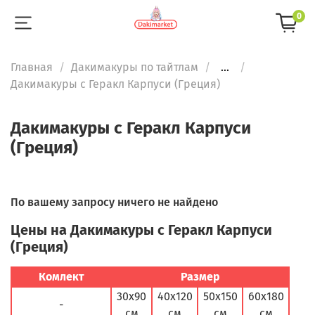
0
Главная
Дакимакуры по тайтлам
...
Дакимакуры с Геракл Карпуси (Греция)
Дакимакуры с Геракл Карпуси
(Греция)
По вашему запросу ничего не найдено
Цены на Дакимакуры с Геракл Карпуси
(Греция)
Комлект
Размер
30х90
40х120
50х150
60х180
-
см
см
см
см