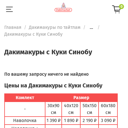
0
Главная
Дакимакуры по тайтлам
...
Дакимакуры с Куки Синобу
Дакимакуры с Куки Синобу
По вашему запросу ничего не найдено
Цены на Дакимакуры с Куки Синобу
Комлект
Размер
30х90
40х120
50х150
60х180
-
см
см
см
см
Наволочка
1 390 ₽
1 890 ₽
2 190 ₽
3 090 ₽