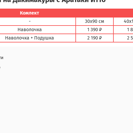
Комлект
-
30х90 см
40х
Наволочка
1 390 ₽
1 
Наволочка + Подушка
2 190 ₽
2 
ти
е