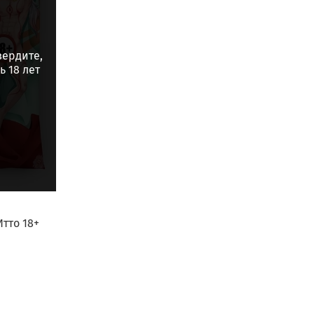
вердите,
 18 лет
тто 18+