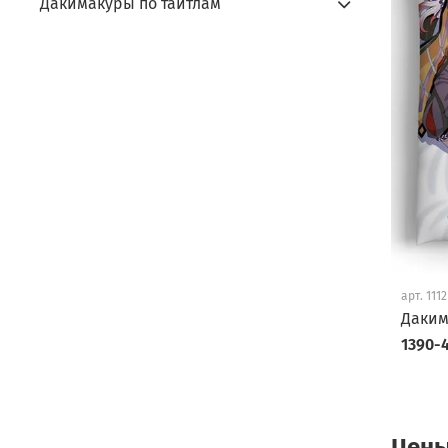
Дакимакуры по тайтлам
арт.
1112
Даким
1390-4
Цены