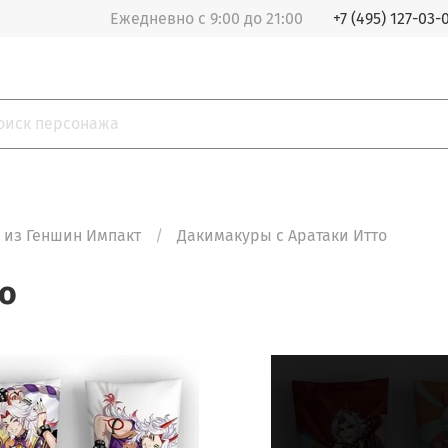
Ежедневно с 9:00 до 21:00
+7 (495) 127-03-
 из Геншин Импакт
Дакимакуры с Аратаки Итто
о