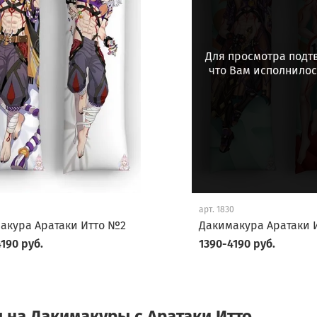
Для просмотра подт
что Вам исполнилось
арт.
1830
акура Аратаки Итто №2
Дакимакура Аратаки И
190 руб.
1390-4190 руб.
 на Дакимакуры с Аратаки Итто