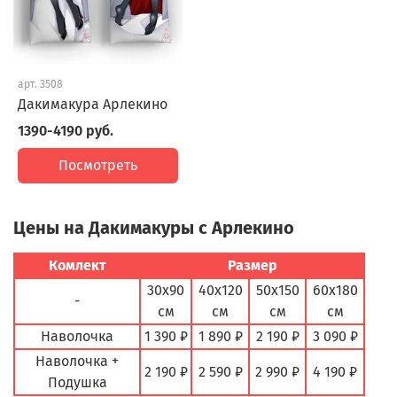
арт.
3508
Дакимакура Арлекино
1390-4190 руб.
Посмотреть
Цены на Дакимакуры с Арлекино
Комлект
Размер
30х90
40х120
50х150
60х180
-
см
см
см
см
Наволочка
1 390 ₽
1 890 ₽
2 190 ₽
3 090 ₽
Наволочка +
2 190 ₽
2 590 ₽
2 990 ₽
4 190 ₽
Подушка