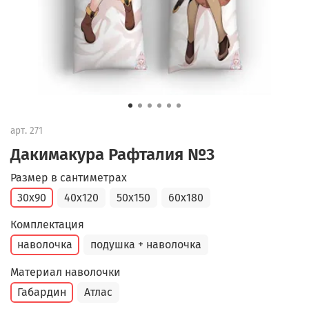
арт.
271
Дакимакура Рафталия №3
Размер в сантиметрах
30x90
40x120
50x150
60x180
Комплектация
наволочка
подушка + наволочка
Материал наволочки
Габардин
Атлас