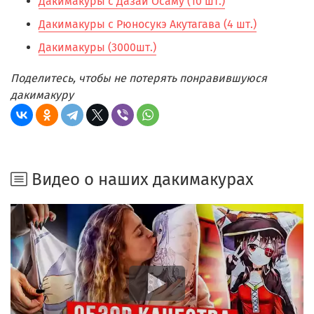
Дакимакуры с Дазай Осаму (10 шт.)
Дакимакуры с Рюносукэ Акутагава (4 шт.)
Дакимакуры (3000шт.)
Поделитесь, чтобы не потерять понравившуюся
дакимакуру
Видео о наших дакимакурах