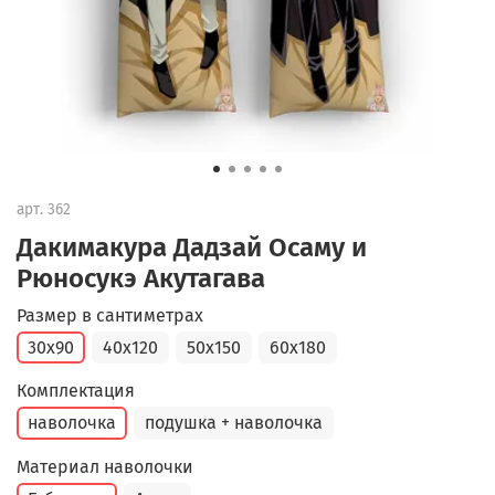
арт.
362
Дакимакура Дадзай Осаму и
Рюносукэ Акутагава
Размер в сантиметрах
30x90
40x120
50x150
60x180
Комплектация
наволочка
подушка + наволочка
Материал наволочки