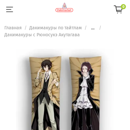
0
Главная
Дакимакуры по тайтлам
...
Дакимакуры с Рюносукэ Акутагава