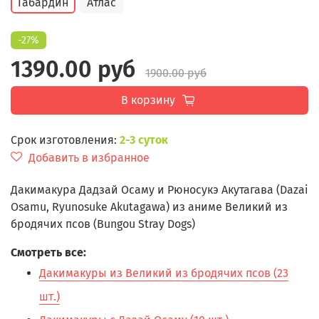
Габардин
Атлас
-27%
1390.00 руб
1900.00 руб
В корзину
Срок изготовления:
2-3 суток
Добавить в избранное
Дакимакура Дадзай Осаму и Рюносукэ Акутагава (Dazai
Osamu, Ryunosuke Akutagawa) из аниме Великий из
бродячих псов (Bungou Stray Dogs)
Смотреть все:
Дакимакуры из Великий из бродячих псов (23
шт.)