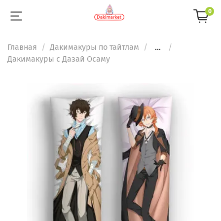
0
Главная
Дакимакуры по тайтлам
...
Дакимакуры с Дазай Осаму