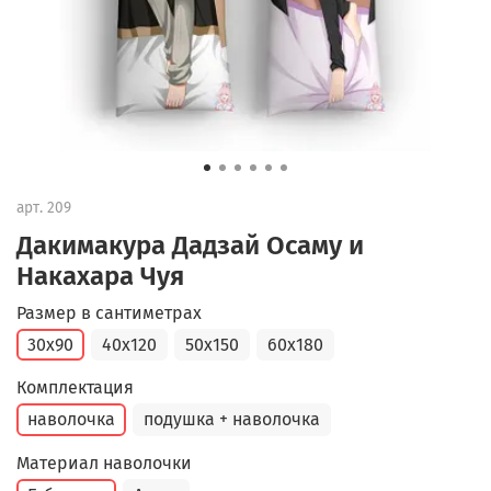
арт.
209
Дакимакура Дадзай Осаму и
Накахара Чуя
Размер в сантиметрах
30x90
40x120
50x150
60x180
Комплектация
наволочка
подушка + наволочка
Материал наволочки