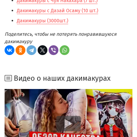
Дакимакуры с Чуя Накахара (7 шт.)
Дакимакуры с Дазай Осаму (10 шт.)
Дакимакуры (3000шт.)
Поделитесь, чтобы не потерять понравившуюся
дакимакуру
Видео о наших дакимакурах