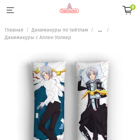
0
Главная
Дакимакуры по тайтлам
...
Дакимакуры с Аллен Уолкер