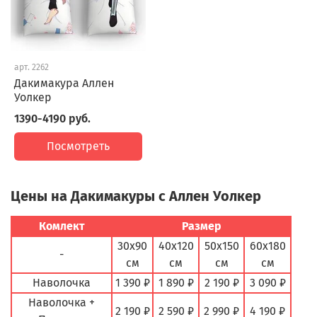
арт.
2262
Дакимакура Аллен
Уолкер
1390-4190 руб.
Посмотреть
Цены на Дакимакуры с Аллен Уолкер
Комлект
Размер
30х90
40х120
50х150
60х180
-
см
см
см
см
Наволочка
1 390 ₽
1 890 ₽
2 190 ₽
3 090 ₽
Наволочка +
2 190 ₽
2 590 ₽
2 990 ₽
4 190 ₽