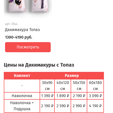
арт.
3544
Дакимакура Топаз
1390-4190 руб.
Посмотреть
Цены на Дакимакуры с Топаз
Комлект
Размер
30х90
40х120
50х150
60х180
-
см
см
см
см
Наволочка
1 390 ₽
1 890 ₽
2 190 ₽
3 090 ₽
Наволочка +
2 190 ₽
2 590 ₽
2 990 ₽
4 190 ₽
Подушка