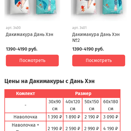
арт.
3400
арт.
3401
Дакимакура Дань Хэн
Дакимакура Дань Хэн
№2
1390-4190 руб.
1390-4190 руб.
Посмотреть
Посмотреть
Цены на Дакимакуры с Дань Хэн
Комлект
Размер
30х90
40х120
50х150
60х180
-
см
см
см
см
Наволочка
1 390 ₽
1 890 ₽
2 190 ₽
3 090 ₽
Наволочка +
2 190 ₽
2 590 ₽
2 990 ₽
4 190 ₽