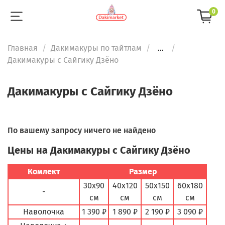
0
Главная
Дакимакуры по тайтлам
...
Дакимакуры с Сайгику Дзёно
Дакимакуры с Сайгику Дзёно
По вашему запросу ничего не найдено
Цены на Дакимакуры с Сайгику Дзёно
Комлект
Размер
30х90
40х120
50х150
60х180
-
см
см
см
см
Наволочка
1 390 ₽
1 890 ₽
2 190 ₽
3 090 ₽