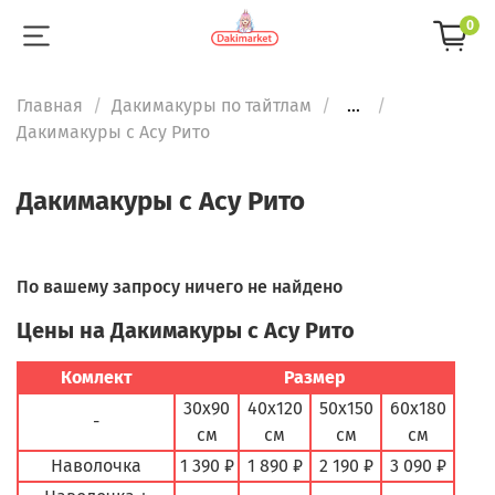
0
Главная
Дакимакуры по тайтлам
...
Дакимакуры с Асу Рито
Дакимакуры с Асу Рито
По вашему запросу ничего не найдено
Цены на Дакимакуры с Асу Рито
Комлект
Размер
30х90
40х120
50х150
60х180
-
см
см
см
см
Наволочка
1 390 ₽
1 890 ₽
2 190 ₽
3 090 ₽