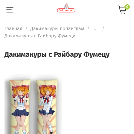
0
Главная
Дакимакуры по тайтлам
...
Дакимакуры с Райбару Фумецу
Дакимакуры с Райбару Фумецу