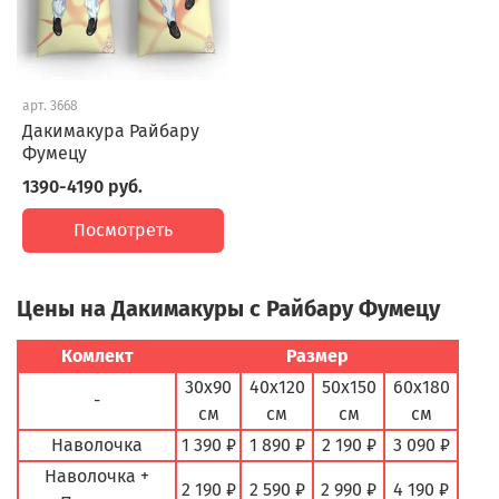
арт.
3668
Дакимакура Райбару
Фумецу
1390-4190 руб.
Посмотреть
Цены на Дакимакуры с Райбару Фумецу
Комлект
Размер
30х90
40х120
50х150
60х180
-
см
см
см
см
Наволочка
1 390 ₽
1 890 ₽
2 190 ₽
3 090 ₽
Наволочка +
2 190 ₽
2 590 ₽
2 990 ₽
4 190 ₽