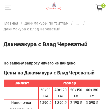
0
Главная
Дакимакуры по тайтлам
...
Дакимакура с Влад Череватый
Дакимакура с Влад Череватый
По вашему запросу ничего не найдено
Цены на Дакимакура с Влад Череватый
Комлект
Размер
30х90
40х120
50х150
60х180
-
см
см
см
см
Наволочка
1 390 ₽
1 890 ₽
2 190 ₽
3 090 ₽