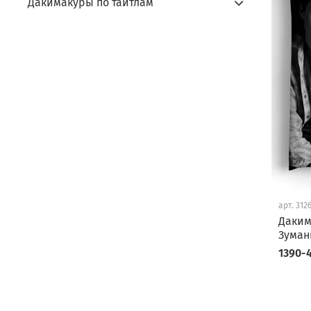
Дакимакуры по тайтлам
арт.
312
Даким
Зуман
1390-4