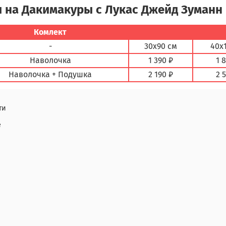
 на Дакимакуры с Лукас Джейд Зуманн
Комлект
-
30х90 см
40х
Наволочка
1 390 ₽
1 
Наволочка + Подушка
2 190 ₽
2 
ти
е