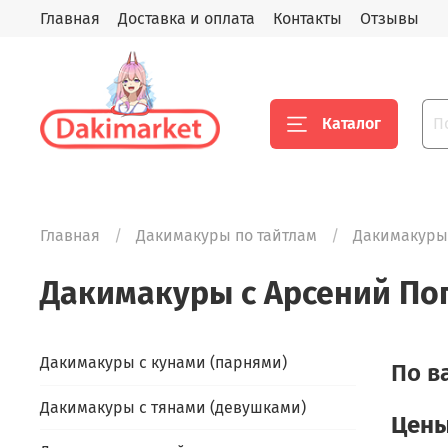
Главная
Доставка и оплата
Контакты
Отзывы
Каталог
Главная
Дакимакуры по тайтлам
Дакимакуры
Дакимакуры с Арсений По
Дакимакуры с кунами (парнями)
По в
Дакимакуры с тянами (девушками)
Цены