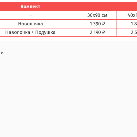
Комлект
-
30х90 см
40х
Наволочка
1 390 ₽
1 
Наволочка + Подушка
2 190 ₽
2 
ти
е