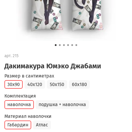
арт.
215
Дакимакура Юмэко Джабами
Размер в сантиметрах
30x90
40x120
50x150
60x180
Комплектация
наволочка
подушка + наволочка
Материал наволочки
Габардин
Атлас