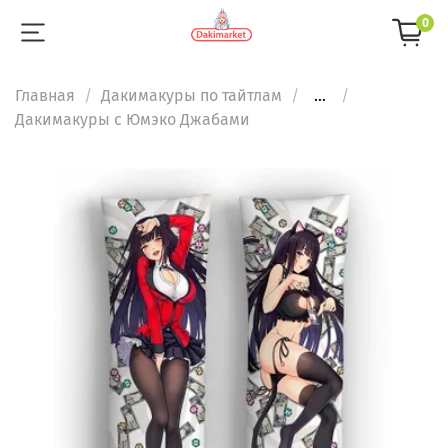
0
Главная
Дакимакуры по тайтлам
...
Дакимакуры с Юмэко Джабами