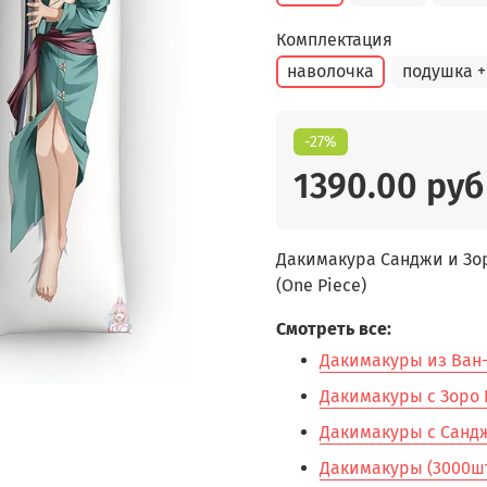
Комплектация
наволочка
подушка +
-27%
1390.00 руб
Дакимакура Санджи и Зор
(One Piece)
Смотреть все:
Дакимакуры из Ван-П
Дакимакуры с Зоро Р
Дакимакуры с Сандж
Дакимакуры (3000шт