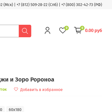
02 (Мск)
|
+7 (812) 509-28-22 (Спб)
|
+7 (800) 302-42-73 (РФ)
0
0
0.00 руб
жи и Зоро Ророноа
уток
Добавить в избранное
50
60x180