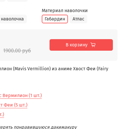
Материал наволочки
 наволочка
Габардин
Атлас
В корзину
1900.00 руб
он (Mavis Vermillion) из аниме Хвост Феи (Fairy
 Вермилион (1 шт.)
 Феи (5 шт.)
.)
отерять понравившуюся дакимакуру