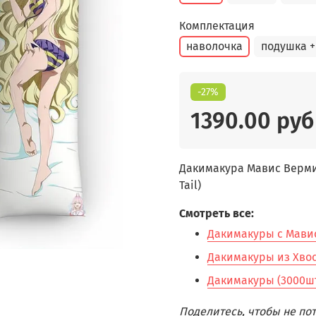
Комплектация
наволочка
подушка +
-27%
1390.00 руб
Дакимакура Мавис Вермили
Tail)
Смотреть все:
Дакимакуры с Мавис
Дакимакуры из Хвост
Дакимакуры (3000шт
Поделитесь, чтобы не п