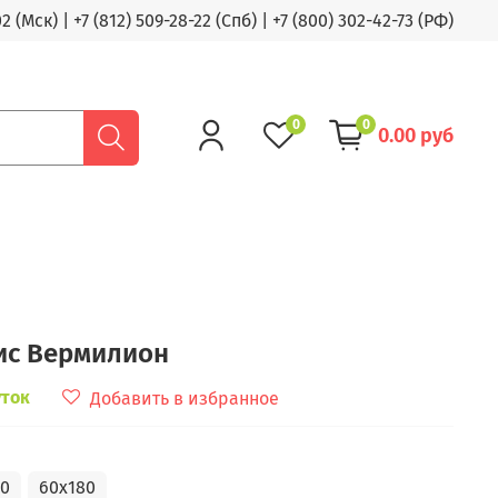
02 (Мск)
|
+7 (812) 509-28-22 (Спб)
|
+7 (800) 302-42-73 (РФ)
0
0
0.00 руб
ис Вермилион
уток
Добавить в избранное
50
60x180