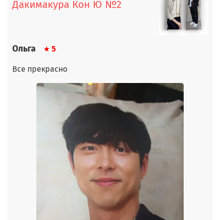
Дакимакура Кон Ю №2
Ольга
5
Все прекрасно