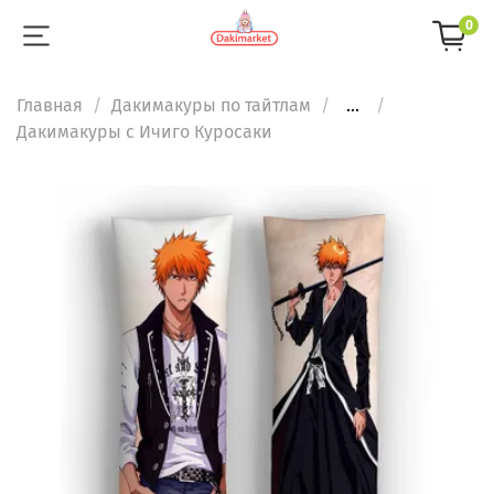
0
Главная
Дакимакуры по тайтлам
...
Дакимакуры с Ичиго Куросаки