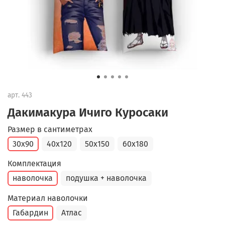
арт.
443
Дакимакура Ичиго Куросаки
Размер в сантиметрах
30x90
40x120
50x150
60x180
Комплектация
наволочка
подушка + наволочка
Материал наволочки
Габардин
Атлас