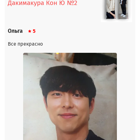
Дакимакура Кон Ю №2
Ольга
5
Все прекрасно