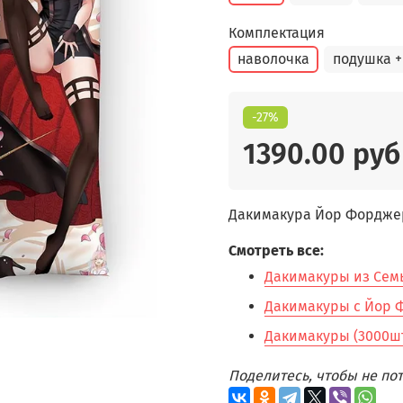
Комплектация
наволочка
подушка +
-27%
1390.00 руб
Дакимакура Йор Форджер 
Смотреть все:
Дакимакуры из Семь
Дакимакуры с Йор Ф
Дакимакуры (3000шт
Поделитесь, чтобы не п