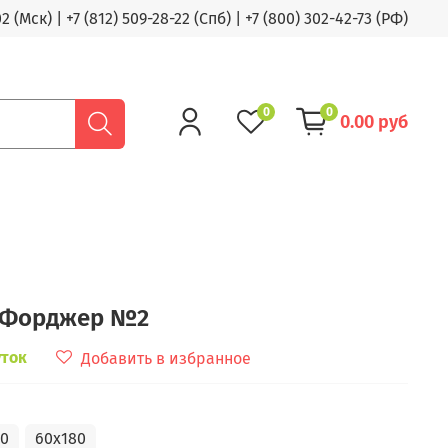
02 (Мск)
|
+7 (812) 509-28-22 (Спб)
|
+7 (800) 302-42-73 (РФ)
0
0
0.00 руб
 Форджер №2
уток
Добавить в избранное
50
60x180