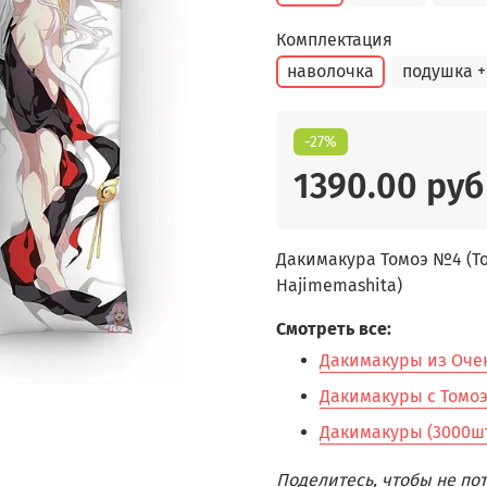
Комплектация
наволочка
подушка +
-27%
1390.00 руб
Дакимакура Томоэ №4 (To
Hajimemashita)
Смотреть все:
Дакимакуры из Очень
Дакимакуры с Томоэ 
Дакимакуры (3000шт
Поделитесь, чтобы не п