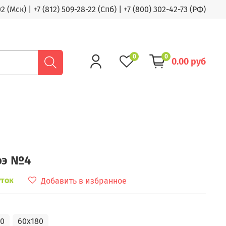
02 (Мск)
|
+7 (812) 509-28-22 (Спб)
|
+7 (800) 302-42-73 (РФ)
0
0
0.00 руб
оэ №4
уток
Добавить в избранное
50
60x180