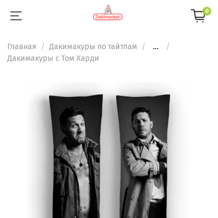
0
Главная
Дакимакуры по тайтлам
...
Дакимакуры с Том Харди