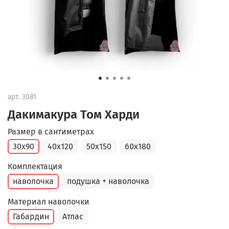
арт.
3081
Дакимакура Том Харди
Размер в сантиметрах
30x90
40x120
50x150
60x180
Комплектация
наволочка
подушка + наволочка
Материал наволочки
Габардин
Атлас