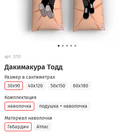
арт.
3733
Дакимакура Тодд
Размер в сантиметрах
30x90
40x120
50x150
60x180
Комплектация
наволочка
подушка + наволочка
Материал наволочки
Габардин
Атлас