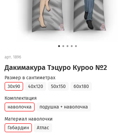
арт.
1896
Дакимакура Тэцуро Куроо №2
Размер в сантиметрах
30x90
40x120
50x150
60x180
Комплектация
наволочка
подушка + наволочка
Материал наволочки
Габардин
Атлас