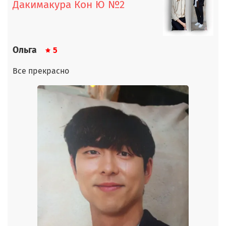
Дакимакура Кон Ю №2
Ольга
5
Все прекрасно