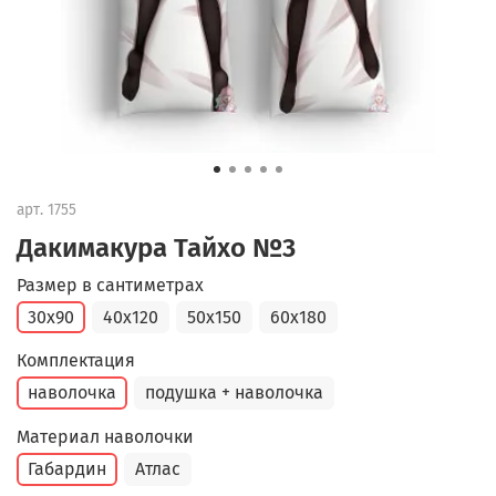
арт.
1755
Дакимакура Тайхо №3
Размер в сантиметрах
30x90
40x120
50x150
60x180
Комплектация
наволочка
подушка + наволочка
Материал наволочки
Габардин
Атлас