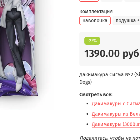
Комплектация
наволочка
подушка +
-27%
1390.00 руб
Дакимакура Сигма №2 (Si
Dogs)
Смотреть все:
Дакимакуры с Сигма 
Дакимакуры из Вели
Дакимакуры (3000шт
Поделитесь, чтобы не п