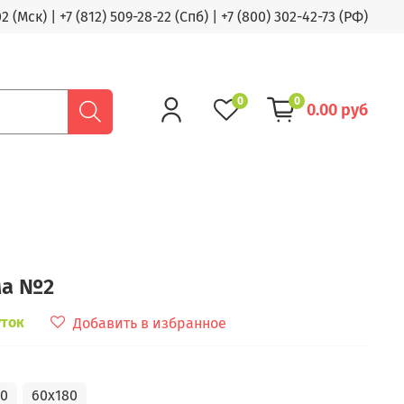
02 (Мск)
|
+7 (812) 509-28-22 (Спб)
|
+7 (800) 302-42-73 (РФ)
0
0
0.00 руб
ма №2
уток
Добавить в избранное
50
60x180