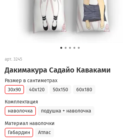
арт.
3245
Дакимакура Садайо Каваками
Размер в сантиметрах
30x90
40x120
50x150
60x180
Комплектация
наволочка
подушка + наволочка
Материал наволочки
Габардин
Атлас