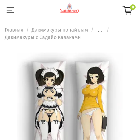
0
Главная
Дакимакуры по тайтлам
...
Дакимакуры с Садайо Каваками