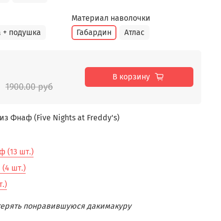
Материал наволочки
 + подушка
Габардин
Атлас
В корзину
1900.00 руб
з Фнаф (Five Nights at Freddy's)
 (13 шт.)
(4 шт.)
.)
отерять понравившуюся дакимакуру