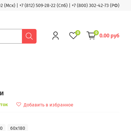
02 (Мск)
|
+7 (812) 509-28-22 (Спб)
|
+7 (800) 302-42-73 (РФ)
0
0
0.00 руб
си
уток
Добавить в избранное
50
60x180