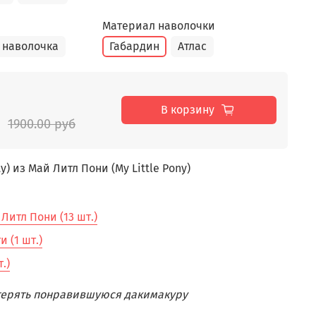
Материал наволочки
 наволочка
Габардин
Атлас
В корзину
1900.00 руб
) из Май Литл Пони (My Little Pony)
Литл Пони (13 шт.)
 (1 шт.)
.)
отерять понравившуюся дакимакуру