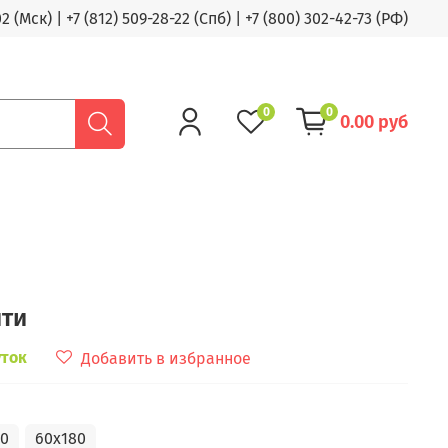
02 (Мск)
|
+7 (812) 509-28-22 (Спб)
|
+7 (800) 302-42-73 (РФ)
0
0
0.00 руб
ити
уток
Добавить в избранное
50
60x180