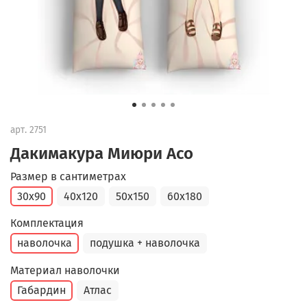
арт.
2751
Дакимакура Миюри Асо
Размер в сантиметрах
30x90
40x120
50x150
60x180
Комплектация
наволочка
подушка + наволочка
Материал наволочки
Габардин
Атлас