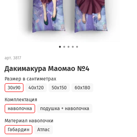
арт.
3817
Дакимакура Маомао №4
Размер в сантиметрах
30x90
40x120
50x150
60x180
Комплектация
наволочка
подушка + наволочка
Материал наволочки
Габардин
Атлас